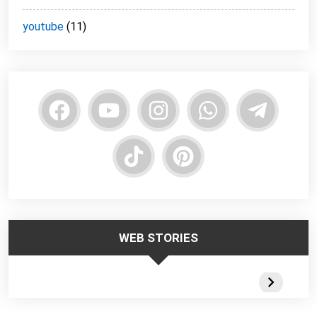
youtube
(11)
WEB STORIES
Trabalhar no
Responsabilidade
Segurança
Frio – Dicas de
da Liderança na
Escadas
Segurança
Segurança do
Portateis 
Trabalho
Webstorie