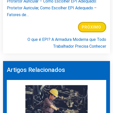
Protetor Auricular – Como Escolher EPI Adequado:
Protetor Auricular, Como Escolher EPI Adequado –
Fatores de…
PRÓXIMO
O que é EPI? A Armadura Moderna que Todo
Trabalhador Precisa Conhecer
Artigos Relacionados