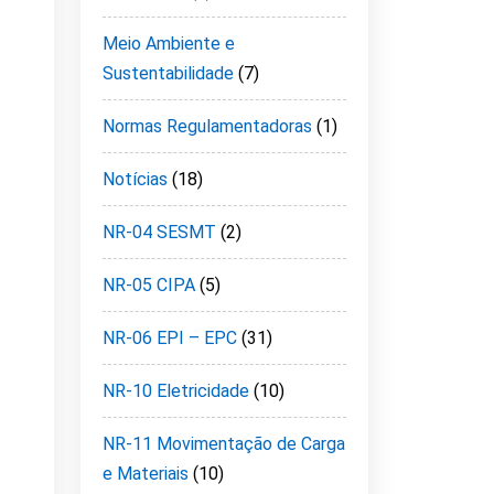
Meio Ambiente e
Sustentabilidade
(7)
Normas Regulamentadoras
(1)
Notícias
(18)
NR-04 SESMT
(2)
NR-05 CIPA
(5)
NR-06 EPI – EPC
(31)
NR-10 Eletricidade
(10)
NR-11 Movimentação de Carga
e Materiais
(10)