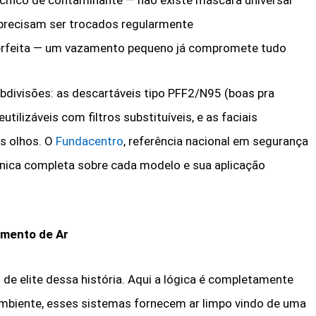
pecífico de contaminante — não existe máscara universal
 e precisam ser trocados regularmente
 perfeita — um vazamento pequeno já compromete tudo
bdivisões: as descartáveis tipo PFF2/N95 (boas pra
utilizáveis com filtros substituíveis, e as faciais
s olhos. O
Fundacentro
, referência nacional em segurança
nica completa sobre cada modelo e sua aplicação
imento de Ar
 elite dessa história. Aqui a lógica é completamente
o ambiente, esses sistemas fornecem ar limpo vindo de uma