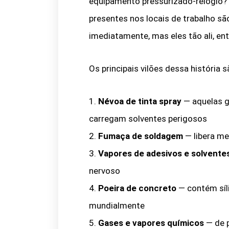
equipamento pressurizado-relógio?
presentes nos locais de trabalho sã
imediatamente, mas eles tão ali, e
Os principais vilões dessa história s
1.
Névoa de tinta spray
— aquelas g
carregam solventes perigosos
2.
Fumaça de soldagem
— libera m
3.
Vapores de adesivos e solvente
nervoso
4.
Poeira de concreto
— contém síli
mundialmente
5.
Gases e vapores químicos
— de p