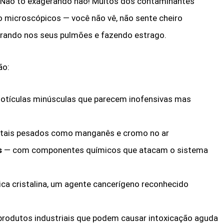
 Não tô exagerando não! Muitos dos contaminantes
o microscópicos — você não vê, não sente cheiro
ntrando nos seus pulmões e fazendo estrago.
ão:
otículas minúsculas que parecem inofensivas mas
etais pesados como manganês e cromo no ar
s
— com componentes químicos que atacam o sistema
ca cristalina, um agente cancerígeno reconhecido
rodutos industriais que podem causar intoxicação aguda