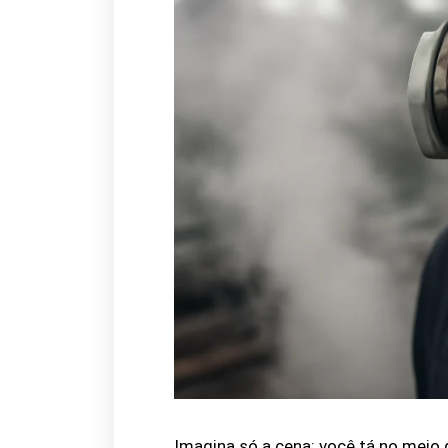
Imagina só a cena: você tá no meio