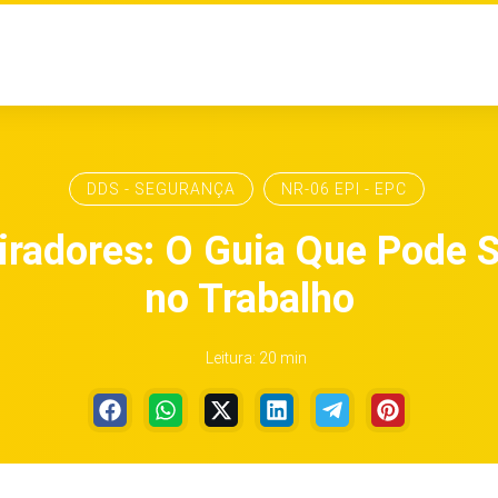
DDS - SEGURANÇA
NR-06 EPI - EPC
iradores: O Guia Que Pode S
no Trabalho
Leitura: 20 min