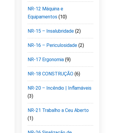
NR-12 Máquina e
Equipamentos
(10)
NR-15 – Insalubridade
(2)
NR-16 – Periculosidade
(2)
NR-17 Ergonomia
(9)
NR-18 CONSTRUÇÃO
(6)
NR-20 – Incêndio | Inflamáveis
(3)
NR-21 Trabalho a Ceu Aberto
(1)
NR-26 Sinalização de