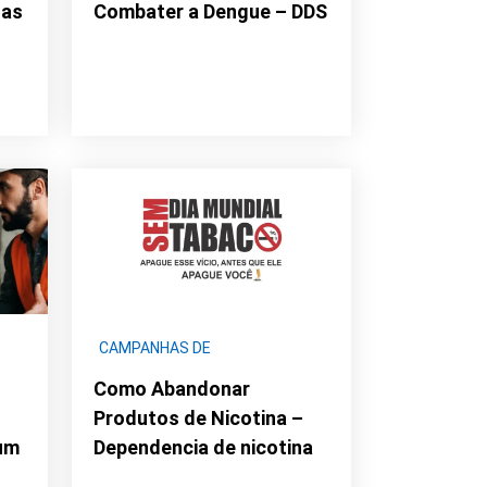
das
Combater a Dengue – DDS
CAMPANHAS DE
CONCIENTIZAÇÃO
|
DDS -
Como Abandonar
SAÚDE
Produtos de Nicotina –
um
Dependencia de nicotina