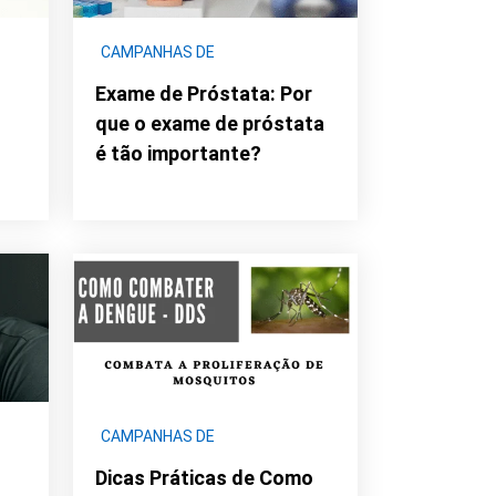
CAMPANHAS DE
ÇA
CONCIENTIZAÇÃO
|
SEGURANÇA
Exame de Próstata: Por
DIGITAL E TECNOLÓGICA
que o exame de próstata
é tão importante?
CAMPANHAS DE
CONCIENTIZAÇÃO
|
DDS -
Dicas Práticas de Como
SAÚDE