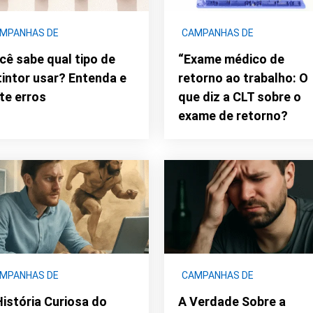
MPANHAS DE
CAMPANHAS DE
NCIENTIZAÇÃO
|
DDS
|
CONCIENTIZAÇÃO
|
SEGURAN
cê sabe qual tipo de
“Exame médico de
ENHARIA E CONSULTORIA
PATRIMONIAL E VIGILÂNCIA
tintor usar? Entenda e
retorno ao trabalho: O
BIENTAL
ite erros
que diz a CLT sobre o
exame de retorno?
MPANHAS DE
CAMPANHAS DE
NCIENTIZAÇÃO
|
DDS -
CONCIENTIZAÇÃO
|
DDS -
História Curiosa do
A Verdade Sobre a
ÚDE
SAÚDE