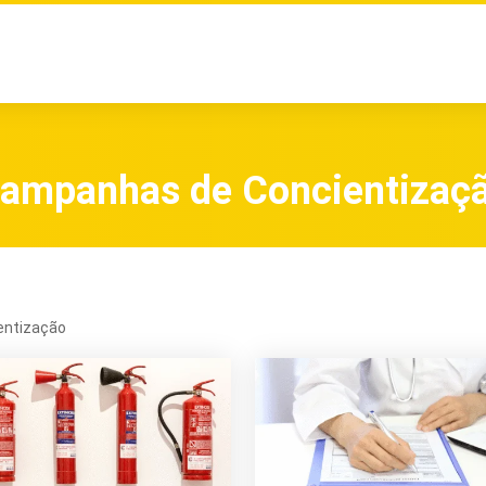
ampanhas de Concientizaç
entização