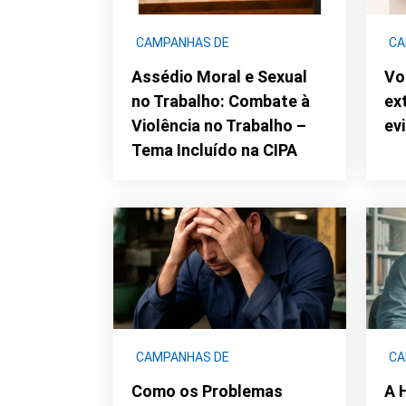
CAMPANHAS DE
CA
CONCIENTIZAÇÃO
|
SEGURANÇA
CO
Assédio Moral e Sexual
Vo
DO TRABALHO
ENG
no Trabalho: Combate à
ex
AM
Violência no Trabalho –
ev
Tema Incluído na CIPA
CAMPANHAS DE
CA
CONCIENTIZAÇÃO
|
DDS -
CO
Como os Problemas
A 
SAÚDE
|
DDS CURTO
SA