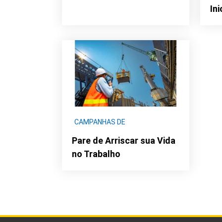
In
CAMPANHAS DE
CONCIENTIZAÇÃO
|
DDS -
Pare de Arriscar sua Vida
SEGURANÇA
|
DDS CURTO
no Trabalho