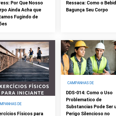
ress: Por Que Nosso
Ressaca: Como o Bebi
rpo Ainda Acha que
Bagunça Seu Corpo
tamos Fugindo de
ões
CAMPANHAS DE
CONCIENTIZAÇÃO
|
DDS -
DDS-014: Como o Uso
SAÚDE
Problematico de
MPANHAS DE
Substancias Pode Ser 
NCIENTIZAÇÃO
|
DDS -
ercícios Físicos para
Perigo Silencioso no
ÚDE