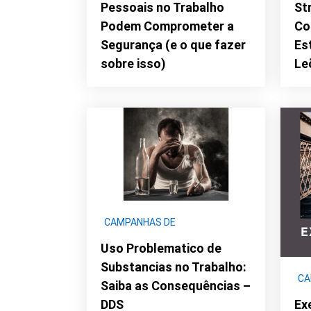
Pessoais no Trabalho
St
Podem Comprometer a
Co
Segurança (e o que fazer
Es
sobre isso)
Le
CAMPANHAS DE
CONCIENTIZAÇÃO
|
DDS -
Uso Problematico de
SAÚDE
|
DOENÇAS | CONDIÇÕES
Substancias no Trabalho:
SAÚDE
CA
Saiba as Consequências –
CO
Ex
DDS
SA