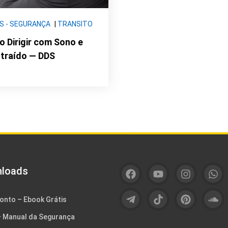
S - SEGURANÇA
|
TRANSITO
o Dirigir com Sono e
straído — DDS
loads
onto – Ebook Grátis
 Manual da Segurança