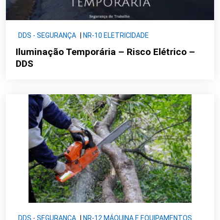
DDS - SEGURANÇA
|
NR-10 ELETRICIDADE
Iluminação Temporária – Risco Elétrico –
DDS
DDS - SEGURANÇA
|
NR-12 MÁQUINA E EQUIPAMENTOS