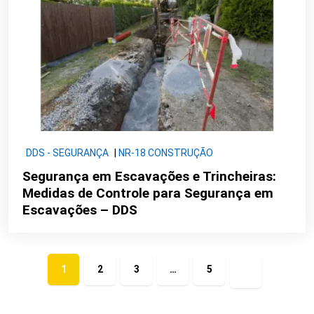
DDS - SEGURANÇA
|
NR-18 CONSTRUÇÃO
Segurança em Escavações e Trincheiras:
Medidas de Controle para Segurança em
Escavações – DDS
1
2
3
…
5
Próxima
página