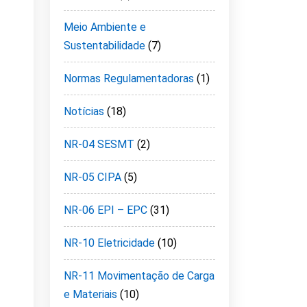
Meio Ambiente e
Sustentabilidade
(7)
Normas Regulamentadoras
(1)
Notícias
(18)
NR-04 SESMT
(2)
NR-05 CIPA
(5)
NR-06 EPI – EPC
(31)
NR-10 Eletricidade
(10)
NR-11 Movimentação de Carga
e Materiais
(10)