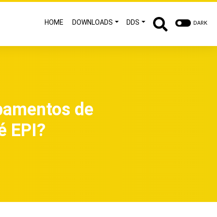
HOME
DOWNLOADS
DDS
DARK
ipamentos de
 é EPI?