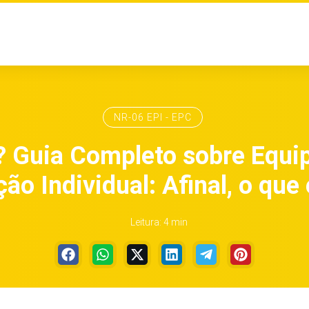
NR-06 EPI - EPC
? Guia Completo sobre Equ
ão Individual: Afinal, o que
Leitura: 4 min