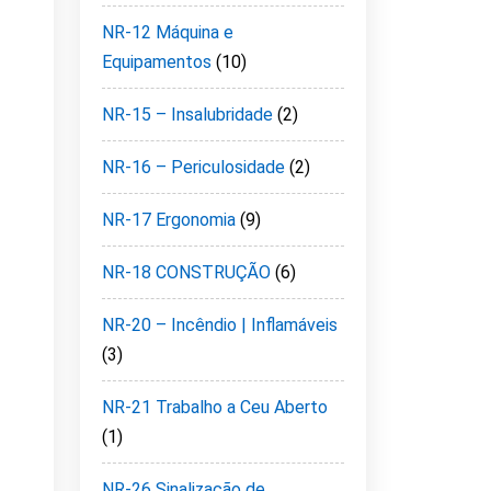
NR-12 Máquina e
Equipamentos
(10)
NR-15 – Insalubridade
(2)
NR-16 – Periculosidade
(2)
NR-17 Ergonomia
(9)
NR-18 CONSTRUÇÃO
(6)
NR-20 – Incêndio | Inflamáveis
(3)
NR-21 Trabalho a Ceu Aberto
(1)
NR-26 Sinalização de