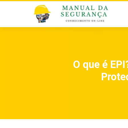
O que é EPI
Proteç