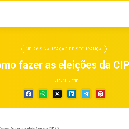
NR-26 SINALIZAÇÃO DE SEGURANÇA
mo fazer as eleições da CI
Leitura: 3 min