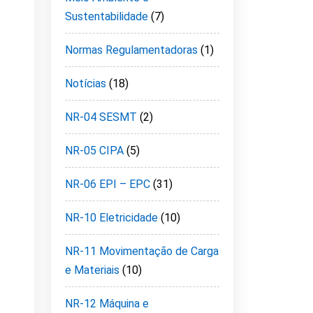
Sustentabilidade
(7)
Normas Regulamentadoras
(1)
Notícias
(18)
NR-04 SESMT
(2)
NR-05 CIPA
(5)
NR-06 EPI – EPC
(31)
NR-10 Eletricidade
(10)
NR-11 Movimentação de Carga
e Materiais
(10)
NR-12 Máquina e