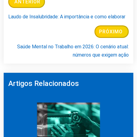
ANTERIOR
Laudo de Insalubridade: A importância e como elaborar
PRÓXIMO
Saúde Mental no Trabalho em 2026: O cenário atual:
números que exigem ação
Artigos Relacionados