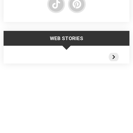
WEB STORIES
Trabalhar no
Responsabilidade
Segurança
Frio – Dicas de
da Liderança na
Escadas
Segurança
Segurança do
Portateis 
Trabalho
Webstorie