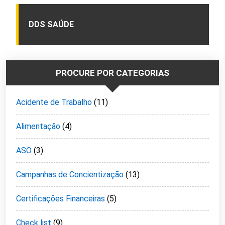
DDS SAÚDE
PROCURE POR CATEGORIAS
Acidente de Trabalho
(11)
Alimentação
(4)
ASO
(3)
Campanhas de Concientização
(13)
Certificações Financeiras
(5)
Check list
(9)