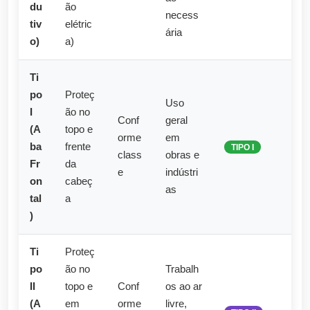
du
ão
necess
tiv
elétric
ária
o)
a)
Ti
po
Proteç
Uso
I
ão no
Conf
geral
(A
topo e
orme
em
ba
frente
TIPO I
class
obras e
Fr
da
e
indústri
on
cabeç
as
tal
a
)
Ti
Proteç
po
ão no
Trabalh
II
topo e
Conf
os ao ar
(A
em
orme
livre,