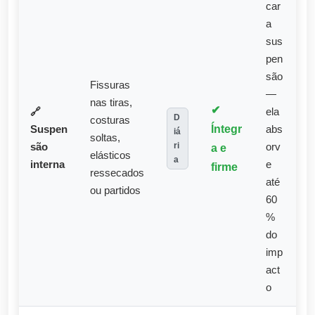
car
a
sus
pen
são
Fissuras
—
nas tiras,
✔
🔗
ela
D
costuras
Íntegr
Suspen
abs
iá
soltas,
ri
são
a e
orv
elásticos
a
interna
e
firme
ressecados
até
ou partidos
60
%
do
imp
act
o