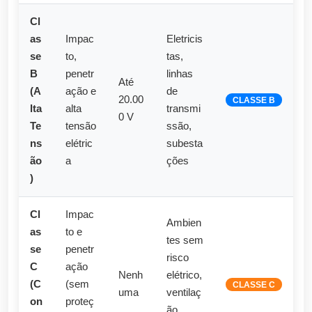
Cl
as
Impac
Eletricis
se
to,
tas,
B
penetr
linhas
Até
(A
ação e
de
20.00
CLASSE B
lta
alta
transmi
0 V
Te
tensão
ssão,
ns
elétric
subesta
ão
a
ções
)
Cl
Impac
Ambien
as
to e
tes sem
se
penetr
risco
C
ação
Nenh
elétrico,
(C
(sem
CLASSE C
uma
ventilaç
on
proteç
ão