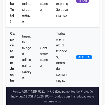
TIPO II
ba
toda a
class
exposiç
To
circunf
e
ão solar
tal
erênci
intensa
)
a
Ca
Trabalh
Impac
pa
o em
to +
ce
altura,
fixaçã
Conf
te
telhado
o
orme
co
s,
ALTURA
adicio
class
m
torres
nal na
e
Ju
de
cabeç
gu
comuni
a
lar
cação
Fonte: ABNT NBR 8221 | NR-6 (Equipamentos de Proteção
Individual) | OSHA 1926.100 — Dados com fins educativos e
informativos