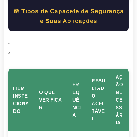
🪖 Tipos de Capacete de Segurança
e Suas Aplicações
“,
“
AÇ
RESU
FR
ÃO
ITEM
LTAD
O QUE
EQ
NE
INSPE
O
VERIFICA
UÊ
CE
CIONA
ACEI
R
NCI
SS
DO
TÁVE
A
ÁR
L
IA