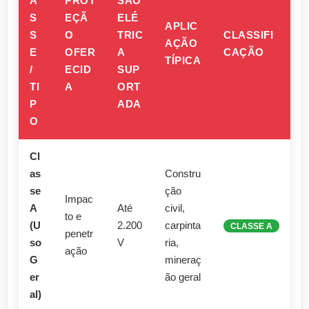
A
PROT
SÃO
S
EÇÃ
ELÉ
APLIC
S
O
TRIC
CLASSIFI
AÇÃO
E
OFER
A
CAÇÃO
TÍPICA
/
ECID
SUP
TI
A
ORT
P
ADA
O
Cl
as
Constru
se
ção
Impac
A
Até
civil,
to e
(U
2.200
carpinta
CLASSE A
penetr
so
V
ria,
ação
G
mineraç
er
ão geral
al)