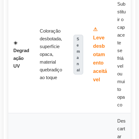
Sub
stitu
ir o
cap
⚠
Coloração
ace
Leve
desbotada,
S
☀️
te
e
desb
superfície
Degrad
se
m
otam
opaca,
a
ação
friá
material
ento
n
UV
vel
quebradiço
al
aceitá
ou
ao toque
vel
mui
to
opa
co
Des
cart
ar