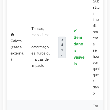
Sub
stitu
ir
ime
diat
Trincas,
✔
am
🪖
rachaduras
Sem
ent
D
Calota
,
dano
e
iá
(casca
deformaçõ
ri
s
se
externa
es, furos ou
a
hou
visíve
)
marcas de
ver
is
impacto
qual
que
r
dan
o
Tro