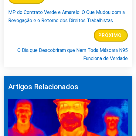
MP do Contrato Verde e Amarelo: O Que Mudou com a
Revogação e o Retorno dos Direitos Trabalhistas
PRÓXIMO
O Dia que Descobriram que Nem Toda Máscara N95
Funciona de Verdade
Artigos Relacionados