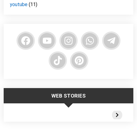
youtube
(11)
WEB STORIES
Trabalhar no
Responsabilidade
Segurança
Frio – Dicas de
da Liderança na
Escadas
Segurança
Segurança do
Portateis 
Trabalho
Webstorie