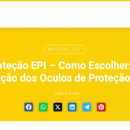
NR-06 EPI - EPC
oteção EPI – Como Escolher: 
eção dos Oculos de Proteção
Leitura: 4 min