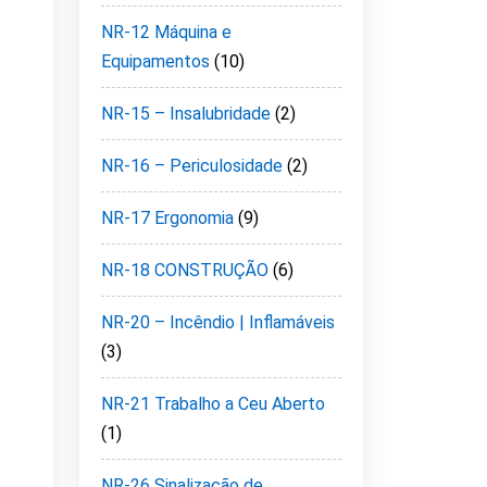
NR-12 Máquina e
Equipamentos
(10)
NR-15 – Insalubridade
(2)
NR-16 – Periculosidade
(2)
NR-17 Ergonomia
(9)
NR-18 CONSTRUÇÃO
(6)
NR-20 – Incêndio | Inflamáveis
(3)
NR-21 Trabalho a Ceu Aberto
(1)
NR-26 Sinalização de