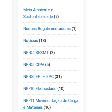
Meio Ambiente e
Sustentabilidade
(7)
Normas Regulamentadoras
(1)
Notícias
(18)
NR-04 SESMT
(2)
NR-05 CIPA
(5)
NR-06 EPI – EPC
(31)
NR-10 Eletricidade
(10)
NR-11 Movimentação de Carga
e Materiais
(10)