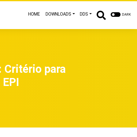
HOME
DOWNLOADS
DDS
DARK
Critério para
 EPI