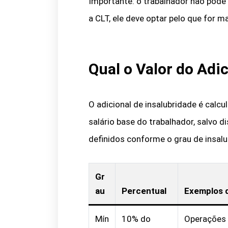
Importante: o trabalhador não pode
a CLT, ele deve optar pelo que for m
Qual o Valor do Adi
O adicional de insalubridade é calc
salário base do trabalhador, salvo 
definidos conforme o grau de insalu
Gr
au
Percentual
Exemplos d
Mín
10% do
Operações 