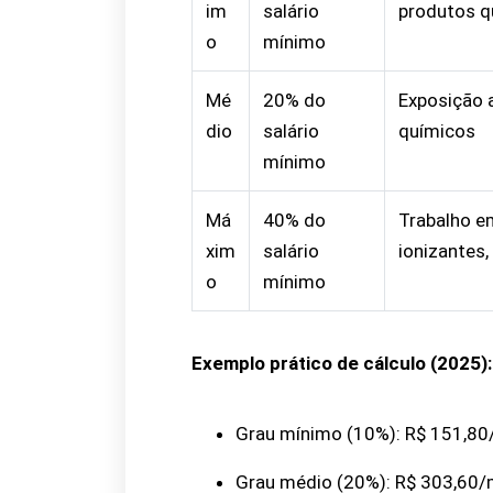
im
salário
produtos q
o
mínimo
Mé
20% do
Exposição a
dio
salário
químicos
mínimo
Má
40% do
Trabalho e
xim
salário
ionizantes,
o
mínimo
Exemplo prático de cálculo (2025):
Grau mínimo (10%): R$ 151,8
Grau médio (20%): R$ 303,60