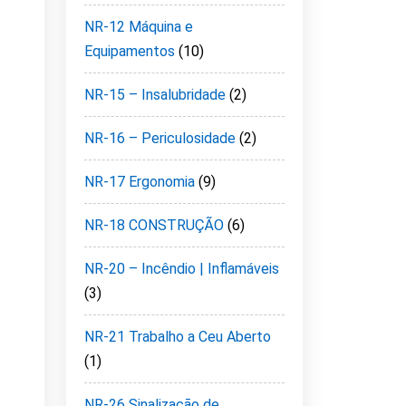
NR-12 Máquina e
Equipamentos
(10)
NR-15 – Insalubridade
(2)
NR-16 – Periculosidade
(2)
NR-17 Ergonomia
(9)
NR-18 CONSTRUÇÃO
(6)
NR-20 – Incêndio | Inflamáveis
(3)
NR-21 Trabalho a Ceu Aberto
(1)
NR-26 Sinalização de