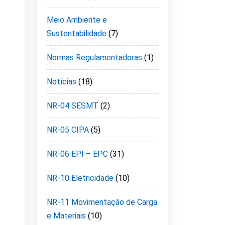
Meio Ambiente e
Sustentabilidade
(7)
Normas Regulamentadoras
(1)
Notícias
(18)
NR-04 SESMT
(2)
NR-05 CIPA
(5)
NR-06 EPI – EPC
(31)
NR-10 Eletricidade
(10)
NR-11 Movimentação de Carga
e Materiais
(10)