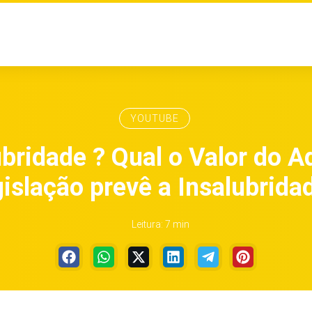
YOUTUBE
bridade ? Qual o Valor do A
islação prevê a Insalubrida
Leitura: 7 min