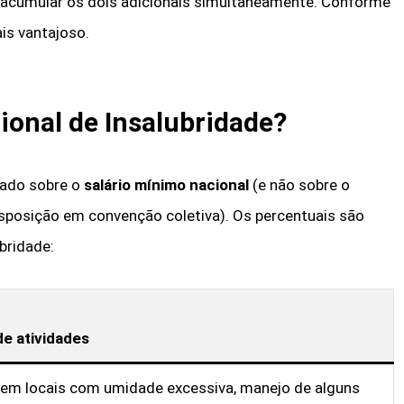
 acumular os dois adicionais simultaneamente. Conforme
ais vantajoso.
cional de Insalubridade?
ulado sobre o
salário mínimo nacional
(e não sobre o
disposição em convenção coletiva). Os percentuais são
bridade:
e atividades
em locais com umidade excessiva, manejo de alguns