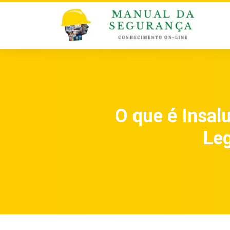
O que é Insalu
Leg