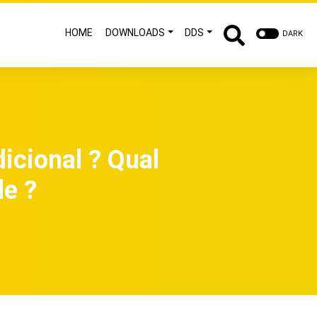
HOME
DOWNLOADS
DDS
DARK
dicional ? Qual
de ?