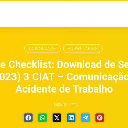
DOWNLOADS
FORMULÁRIOS
 e Checklist: Download de S
023) 3 CIAT – Comunicação
Acidente de Trabalho
Leitura: 1 min