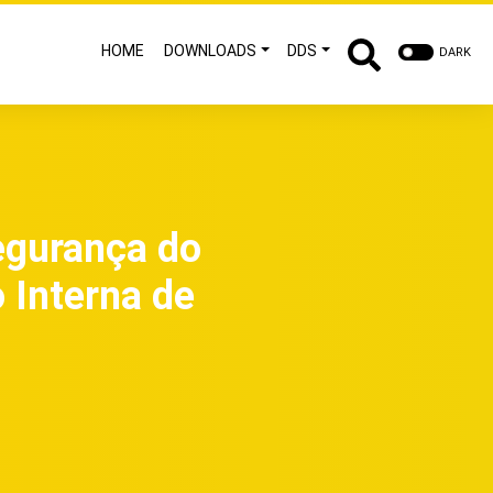
HOME
DOWNLOADS
DDS
DARK
egurança do
 Interna de