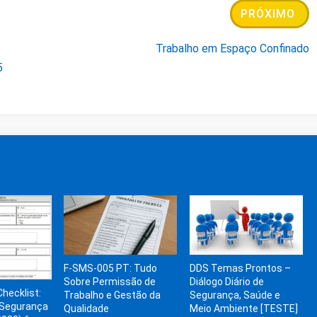
PRÓXIMO
e
Trabalho em Espaço Confinado
5
F-SMS-005 PT: Tudo
DDS Temas Prontos –
Sobre Permissão de
Diálogo Diário de
Checklist:
Trabalho e Gestão da
Segurança, Saúde e
 Segurança
Qualidade
Meio Ambiente [TESTE]