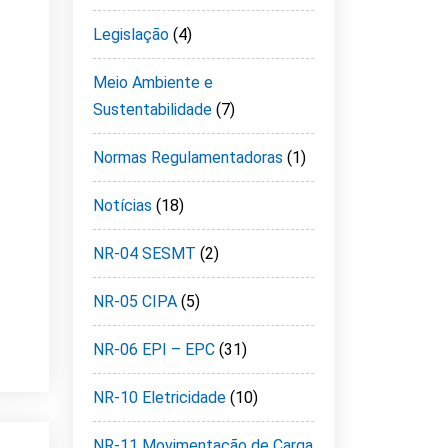
Legislação
(4)
Meio Ambiente e
Sustentabilidade
(7)
Normas Regulamentadoras
(1)
Notícias
(18)
NR-04 SESMT
(2)
NR-05 CIPA
(5)
NR-06 EPI – EPC
(31)
NR-10 Eletricidade
(10)
NR-11 Movimentação de Carga