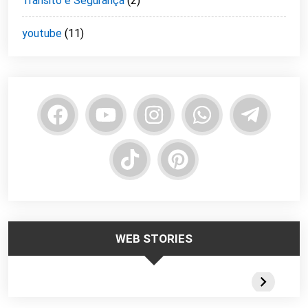
Trânsito e Segurança
(2)
youtube
(11)
WEB STORIES
Trabalhar no
Responsabilidade
Segurança
Frio – Dicas de
da Liderança na
Escadas
Segurança
Segurança do
Portateis 
Trabalho
Webstorie