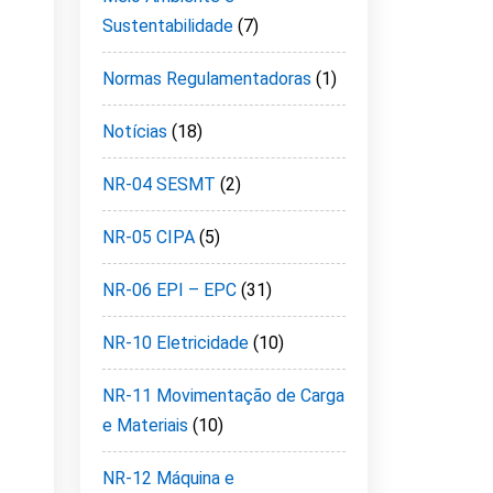
Sustentabilidade
(7)
Normas Regulamentadoras
(1)
Notícias
(18)
NR-04 SESMT
(2)
NR-05 CIPA
(5)
NR-06 EPI – EPC
(31)
NR-10 Eletricidade
(10)
NR-11 Movimentação de Carga
e Materiais
(10)
NR-12 Máquina e