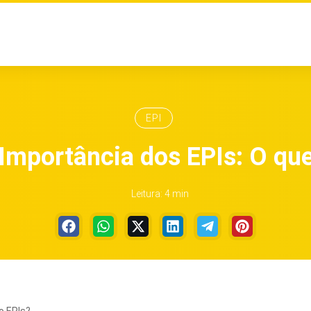
EPI
Importância dos EPIs: O qu
Leitura: 4 min