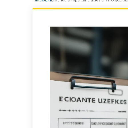
Início
EPI
Entenda a Importância dos EPIs: O que Sã