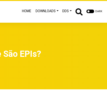
HOME
DOWNLOADS
DDS
DARK
e São EPIs?