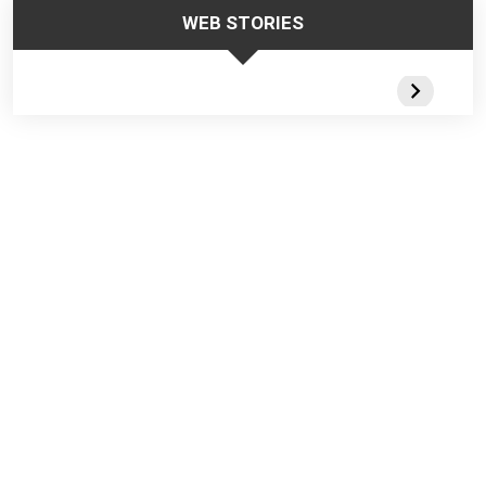
WEB STORIES
Trabalhar no
Responsabilidade
Segurança
Frio – Dicas de
da Liderança na
Escadas
Segurança
Segurança do
Portateis 
Trabalho
Webstorie