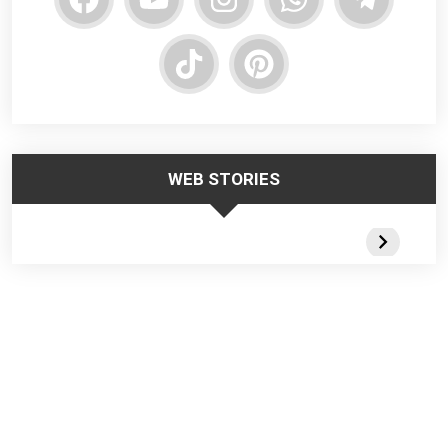
WEB STORIES
Trabalhar no
Responsabilidade
Segurança
Frio – Dicas de
da Liderança na
Escadas
Segurança
Segurança do
Portateis 
Trabalho
Webstorie