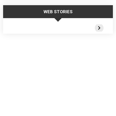
WEB STORIES
Trabalhar no
Responsabilidade
Segurança
Frio – Dicas de
da Liderança na
Escadas
Segurança
Segurança do
Portateis 
Trabalho
Webstorie