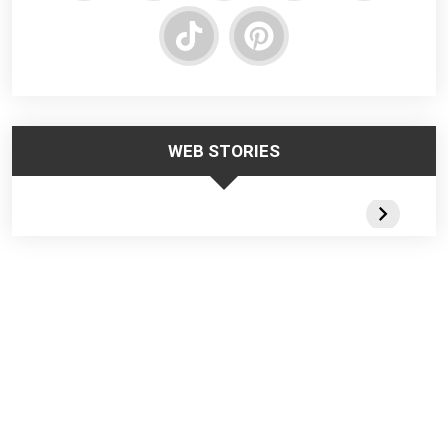
WEB STORIES
Trabalhar no
Responsabilidade
Segurança
Frio – Dicas de
da Liderança na
Escadas
Segurança
Segurança do
Portateis 
Trabalho
Webstorie