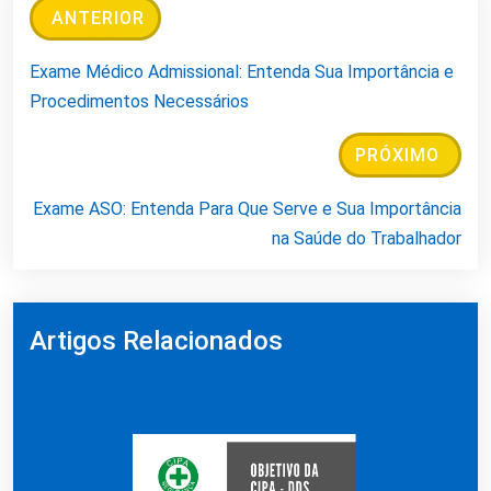
ANTERIOR
Exame Médico Admissional: Entenda Sua Importância e
Procedimentos Necessários
PRÓXIMO
Exame ASO: Entenda Para Que Serve e Sua Importância
na Saúde do Trabalhador
Artigos Relacionados