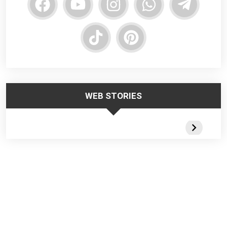
WEB STORIES
Trabalhar no
Responsabilidade
Segurança
Frio – Dicas de
da Liderança na
Escadas
Segurança
Segurança do
Portateis 
Trabalho
Webstorie