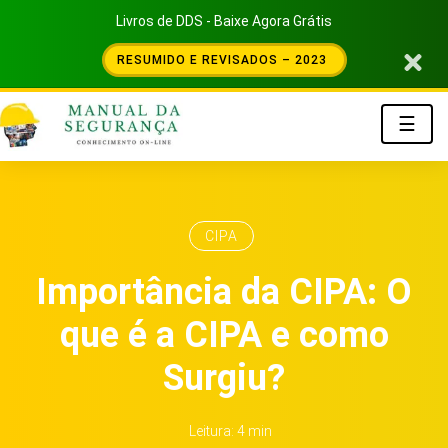
Livros de DDS - Baixe Agora Grátis
RESUMIDO E REVISADOS – 2023
☰
CIPA
Importância da CIPA: O
que é a CIPA e como
Surgiu?
Leitura: 4 min