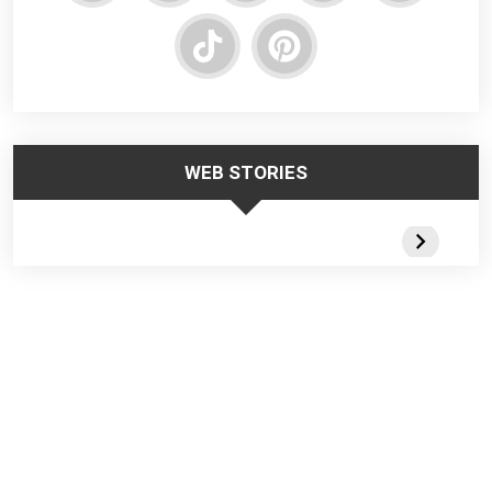
WEB STORIES
Trabalhar no
Responsabilidade
Segurança
Frio – Dicas de
da Liderança na
Escadas
Segurança
Segurança do
Portateis 
Trabalho
Webstorie