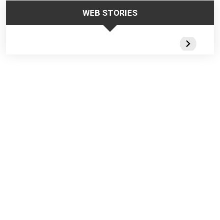
WEB STORIES
Trabalhar no
Responsabilidade
Segurança
Frio – Dicas de
da Liderança na
Escadas
Segurança
Segurança do
Portateis 
Trabalho
Webstorie