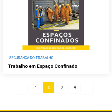
SEGURANÇA DO TRABALHO
Trabalho em Espaço Confinado
1
2
3
4
Página
Próxima
anterior
página