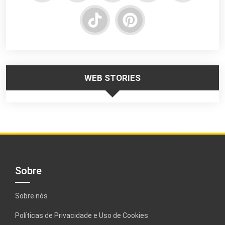
WEB STORIES
Trabalhar no
Responsabilidade
Segurança 
Frio – Dicas de
da Liderança na
Escadas
Segurança
Segurança do
Portateis –
Trabalho
Webstories
Sobre
Sobre nós
Políticas de Privacidade e Uso de Cookies