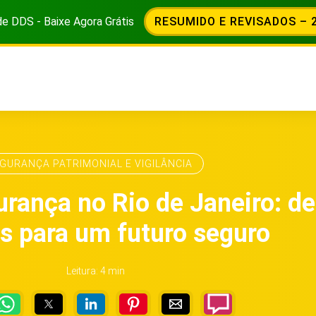
de DDS - Baixe Agora Grátis
RESUMIDO E REVISADOS – 
GURANÇA PATRIMONIAL E VIGILÂNCIA
rança no Rio de Janeiro: de
s para um futuro seguro
Leitura: 4 min