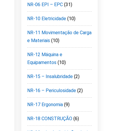
NR-06 EPI – EPC
(31)
NR-10 Eletricidade
(10)
NR-11 Movimentação de Carga
e Materiais
(10)
NR-12 Máquina e
Equipamentos
(10)
NR-15 – Insalubridade
(2)
NR-16 – Periculosidade
(2)
NR-17 Ergonomia
(9)
NR-18 CONSTRUÇÃO
(6)