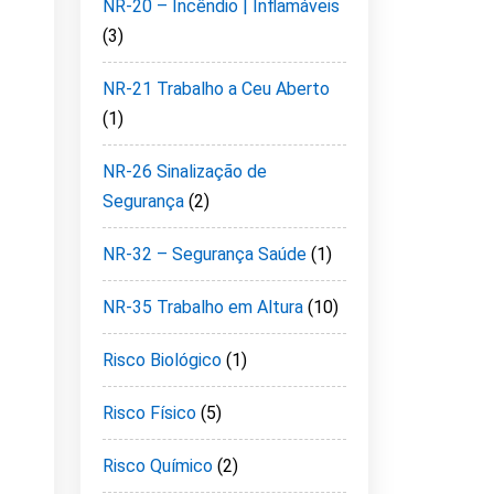
NR-20 – Incêndio | Inflamáveis
(3)
NR-21 Trabalho a Ceu Aberto
(1)
NR-26 Sinalização de
Segurança
(2)
NR-32 – Segurança Saúde
(1)
NR-35 Trabalho em Altura
(10)
Risco Biológico
(1)
Risco Físico
(5)
Risco Químico
(2)