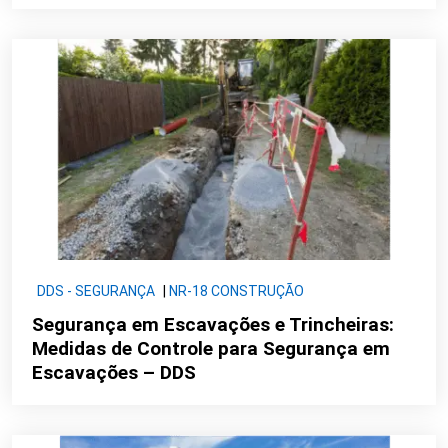
DDS - SEGURANÇA
|
NR-18 CONSTRUÇÃO
Segurança em Escavações e Trincheiras:
Medidas de Controle para Segurança em
Escavações – DDS