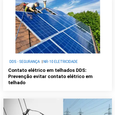
DDS - SEGURANÇA
|
NR-10 ELETRICIDADE
Contato elétrico em telhados DDS:
Prevenção evitar contato elétrico em
telhado