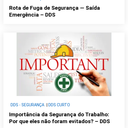
Rota de Fuga de Segurança — Saída
Emergência – DDS
DDS - SEGURANÇA
|
DDS CURTO
Importância da Segurança do Trabalho:
Por que eles não foram evitados? – DDS