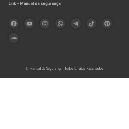
Link – Manual da segurança
© Manual da Segurança
Todos Direitos Reservados