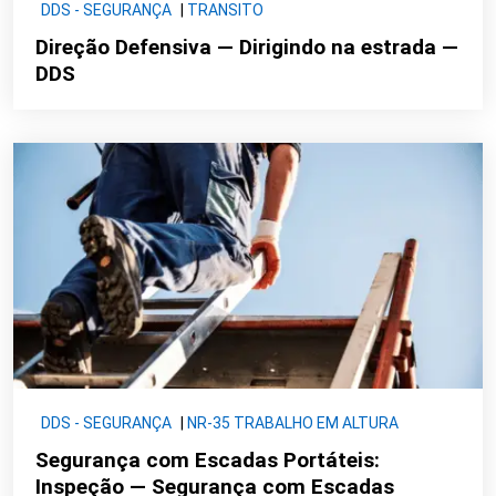
DDS - SEGURANÇA
|
TRANSITO
Direção Defensiva — Dirigindo na estrada —
DDS
DDS - SEGURANÇA
|
NR-35 TRABALHO EM ALTURA
Segurança com Escadas Portáteis:
Inspeção — Segurança com Escadas