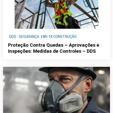
DDS - SEGURANÇA
|
NR-18 CONSTRUÇÃO
Proteção Contra Quedas – Aprovações e
Inspeções: Medidas de Controles – DDS