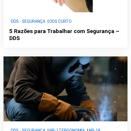
DDS - SEGURANÇA
|
DDS CURTO
5 Razões para Trabalhar com Segurança –
DDS
DDS - SEGURANÇA
|
NR-17 ERGONOMIA
|
NR-18