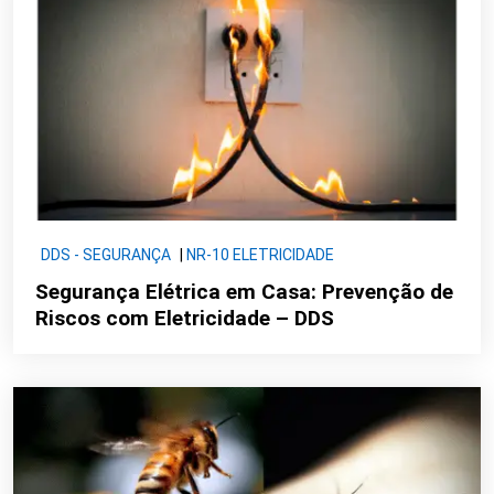
DDS - SEGURANÇA
|
NR-10 ELETRICIDADE
Segurança Elétrica em Casa: Prevenção de
Riscos com Eletricidade – DDS