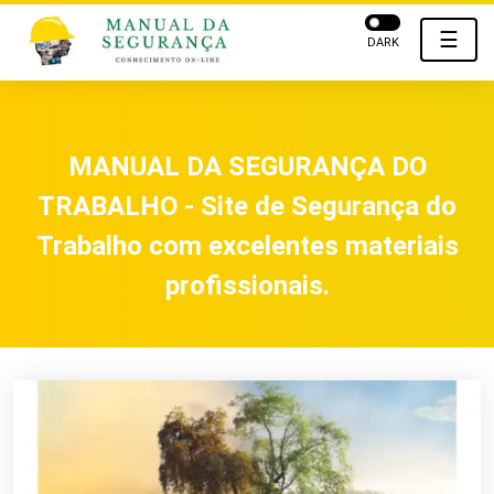
☰
DARK
MANUAL DA SEGURANÇA DO
TRABALHO - Site de Segurança do
Trabalho com excelentes materiais
profissionais.