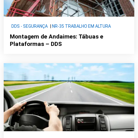
DDS - SEGURANÇA
|
NR-35 TRABALHO EM ALTURA
Montagem de Andaimes: Tábuas e
Plataformas – DDS