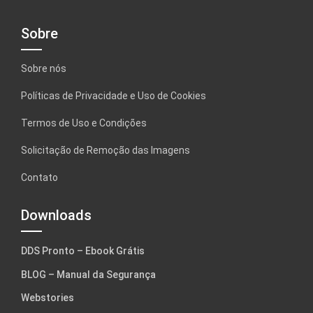
Sobre
Sobre nós
Políticas de Privacidade e Uso de Cookies
Termos de Uso e Condições
Solicitação de Remoção das Imagens
Contato
Downloads
DDS Pronto – Ebook Grátis
BLOG – Manual da Segurança
Webstories