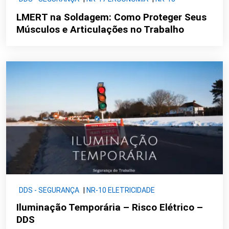
CONSTRUÇÃO
LMERT na Soldagem: Como Proteger Seus
Músculos e Articulações no Trabalho
DDS - SEGURANÇA
|
NR-10 ELETRICIDADE
Iluminação Temporária – Risco Elétrico –
DDS