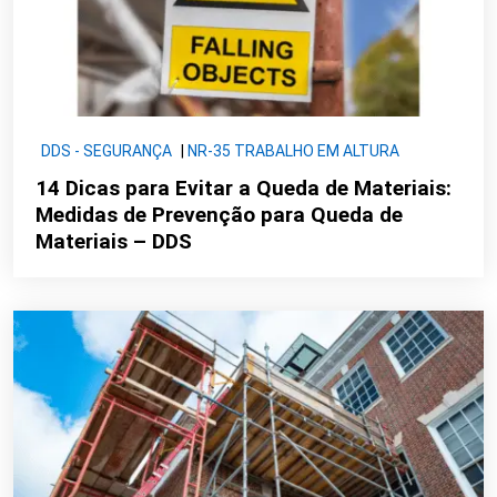
DDS - SEGURANÇA
|
NR-35 TRABALHO EM ALTURA
14 Dicas para Evitar a Queda de Materiais:
Medidas de Prevenção para Queda de
Materiais – DDS