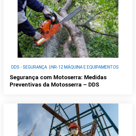
DDS - SEGURANÇA
|
NR-12 MÁQUINA E EQUIPAMENTOS
Segurança com Motoserra: Medidas
Preventivas da Motosserra – DDS