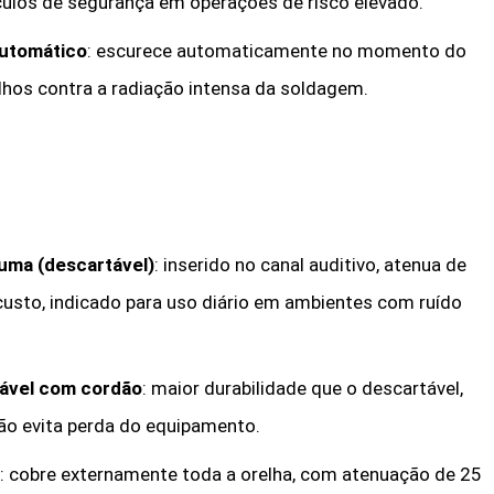
ulos de segurança em operações de risco elevado.
automático
: escurece automaticamente no momento do
lhos contra a radiação intensa da soldagem.
puma (descartável)
: inserido no canal auditivo, atenua de
 custo, indicado para uso diário em ambientes com ruído
izável com cordão
: maior durabilidade que o descartável,
ão evita perda do equipamento.
: cobre externamente toda a orelha, com atenuação de 25