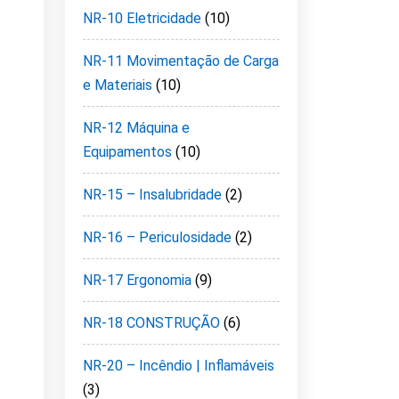
NR-10 Eletricidade
(10)
NR-11 Movimentação de Carga
e Materiais
(10)
NR-12 Máquina e
Equipamentos
(10)
NR-15 – Insalubridade
(2)
NR-16 – Periculosidade
(2)
NR-17 Ergonomia
(9)
NR-18 CONSTRUÇÃO
(6)
NR-20 – Incêndio | Inflamáveis
(3)