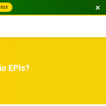
2023
ão EPIs?