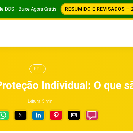
de DDS - Baixe Agora Grátis
RESUMIDO E REVISADOS – 
EPI
roteção Individual: O que s
Leitura: 5 min