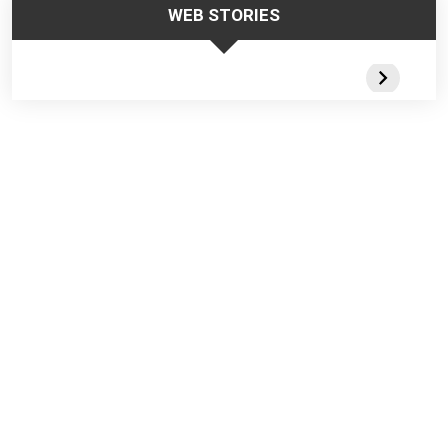
WEB STORIES
Trabalhar no
Responsabilidade
Segurança
Frio – Dicas de
da Liderança na
Escadas
Segurança
Segurança do
Portateis 
Trabalho
Webstorie