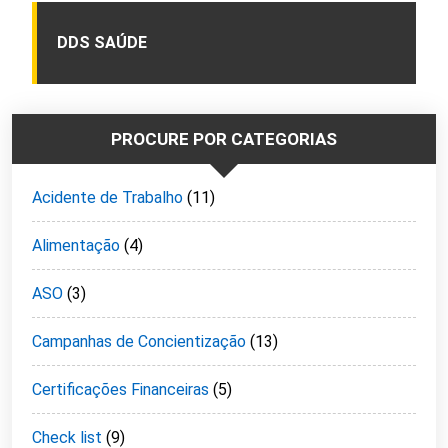
DDS SAÚDE
PROCURE POR CATEGORIAS
Acidente de Trabalho
(11)
Alimentação
(4)
ASO
(3)
Campanhas de Concientização
(13)
Certificações Financeiras
(5)
Check list
(9)