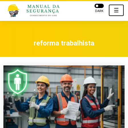
☰
DARK
reforma trabalhista