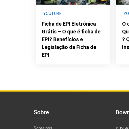
YOUTUBE
YO
Ficha de EPI Eletrônica
O 
Grátis – O que é ficha de
Qu
EPI? Benefícios e
? 
Legislação da Ficha de
In
EPI
Sobre
Down
Sobre nós
DDS Pr