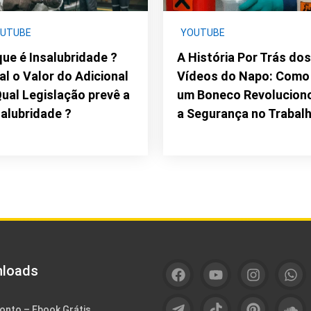
UTUBE
YOUTUBE
que é Insalubridade ?
A História Por Trás do
al o Valor do Adicional
Vídeos do Napo: Como
Qual Legislação prevê a
um Boneco Revolucion
salubridade ?
a Segurança no Trabal
loads
onto – Ebook Grátis