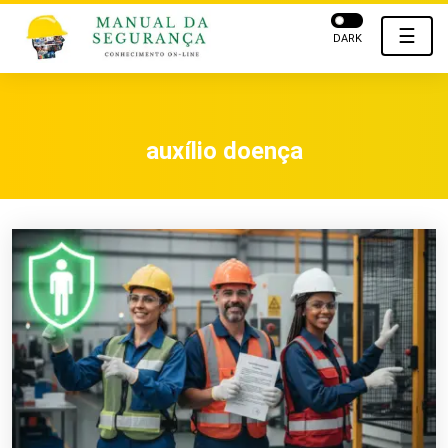
☰
DARK
auxílio doença