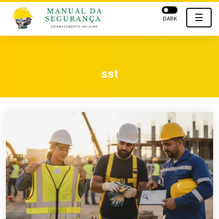
☰
DARK
sst