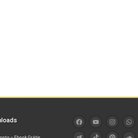
loads
onto – Ebook Grátis