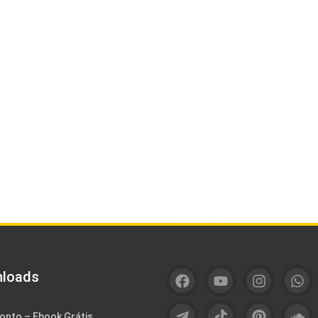
loads
onto – Ebook Grátis