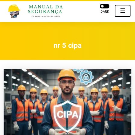
☰
DARK
nr 5 cipa