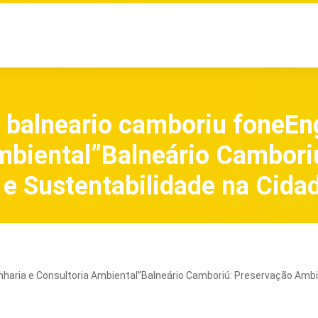
 balneario camboriu foneEn
mbiental”Balneário Cambori
e Sustentabilidade na Cida
haria e Consultoria Ambiental”Balneário Camboriú: Preservação Ambie