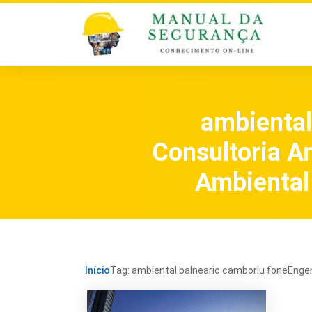
ambiental
Consultoria A
Ambiental 
Início
Tag: ambiental balneario camboriu foneEngen