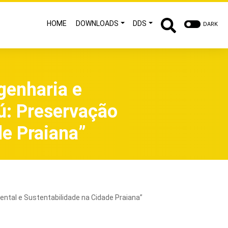
HOME
DOWNLOADS
DDS
DARK
genharia e
ú: Preservação
de Praiana”
ntal e Sustentabilidade na Cidade Praiana”